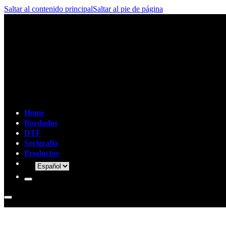
Saltar al contenido principal
Saltar al pie de página
Home
Bordados
DTF
Serigrafía
Productos