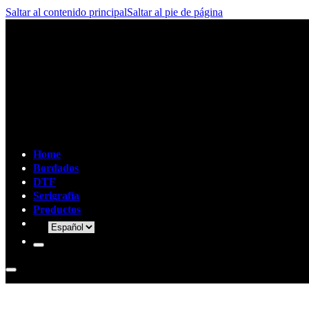
Saltar al contenido principal
Saltar al pie de página
Home
Bordados
DTF
Serigrafía
Productos