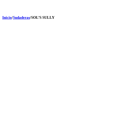
Inicio
/
Sudaderas
/
SOL’S SULLY