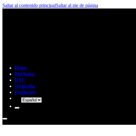
Saltar al contenido principal
Saltar al pie de página
Home
Bordados
DTF
Serigrafía
Productos