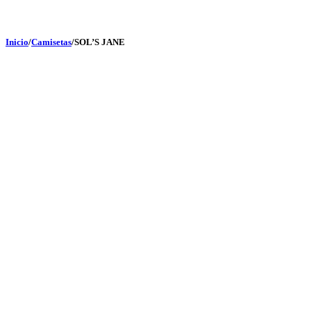
Inicio
/
Camisetas
/
SOL’S JANE