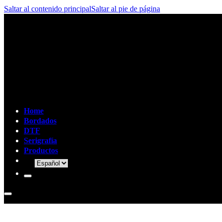
Saltar al contenido principal
Saltar al pie de página
Home
Bordados
DTF
Serigrafía
Productos